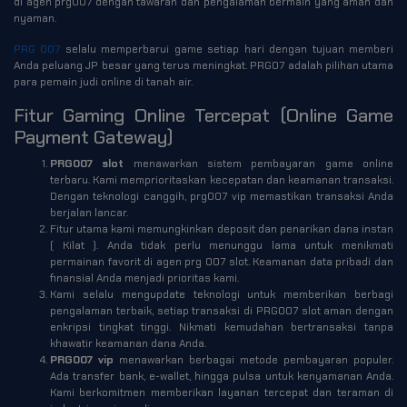
di agen prg007 dengan tawaran dan pengalaman bermain yang aman dan
nyaman.
PRG 007
selalu memperbarui game setiap hari dengan tujuan memberi
Anda peluang JP besar yang terus meningkat. PRG07 adalah pilihan utama
para pemain judi online di tanah air.
Fitur Gaming Online Tercepat (Online Game
Payment Gateway)
PRG007 slot
menawarkan sistem pembayaran game online
terbaru. Kami memprioritaskan kecepatan dan keamanan transaksi.
Dengan teknologi canggih, prg007 vip memastikan transaksi Anda
berjalan lancar.
Fitur utama kami memungkinkan deposit dan penarikan dana instan
( Kilat ). Anda tidak perlu menunggu lama untuk menikmati
permainan favorit di agen prg 007 slot. Keamanan data pribadi dan
finansial Anda menjadi prioritas kami.
Kami selalu mengupdate teknologi untuk memberikan berbagi
pengalaman terbaik, setiap transaksi di PRG007 slot aman dengan
enkripsi tingkat tinggi. Nikmati kemudahan bertransaksi tanpa
khawatir keamanan dana Anda.
PRG007 vip
menawarkan berbagai metode pembayaran populer.
Ada transfer bank, e-wallet, hingga pulsa untuk kenyamanan Anda.
Kami berkomitmen memberikan layanan tercepat dan teraman di