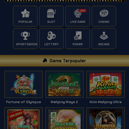
POPULAR
SLOT
LIVE GAME
CASINO
SPORTSBOOK
LOTTERY
POKER
ARCADE
Game Terpopuler
Fortune of Olympus
Mahjong Ways 2
Kirin Mahjong Ultra