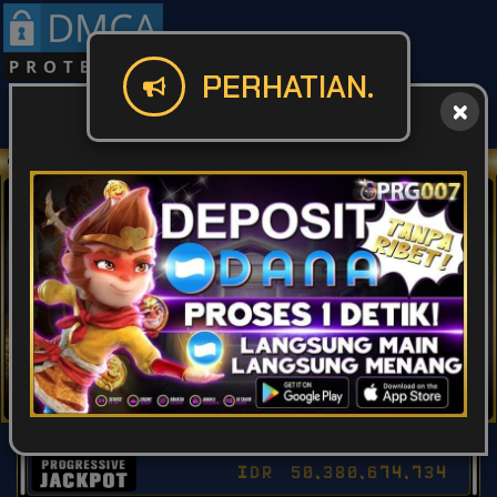
PERHATIAN.
Daftar
Kepada Member Setia PRG007 Untuk perlay
IDR
50,380,674,817